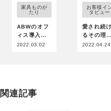
家具ものが
お客様イ
たり
タビュー
ABWのオフ
愛され続
ィス導入事
るその理
例を写真付
老舗の名
2022.03.02
2022.04.24
きで解説
再訪～シ
ンブル・
ット アル
の森～
関連記事