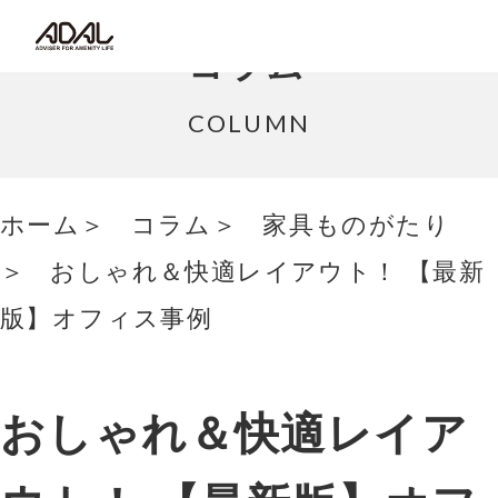
コラム
コラム
サポート情報
COLUMN
はたらく家具（広報誌）
ホーム
コラム
家具ものがたり
最新情報/ニュース
おしゃれ＆快適レイアウト！ 【最新
採用情報
版】オフィス事例
Japanese
おしゃれ＆快適レイア