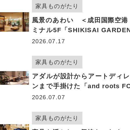
家具ものがたり
風景のあわい ＜成田国際空港 
ミナル5F「SHIKISAI GARDEN
Seasonal colors-」＞
2026.07.17
家具ものがたり
アダルが設計からアートディ
ンまで手掛けた「and roots F
SQUARE」がオープン！ ＜and
2026.07.07
株式会社＞
家具ものがたり