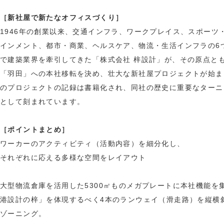
［新社屋で新たなオフィスづくり］
1946年の創業以来、交通インフラ、ワークプレイス、スポーツ
インメント、都市・商業、ヘルスケア、物流・生活インフラの6
で建築業界を牽引してきた「株式会社 梓設計」が、その原点と
「羽田」への本社移転を決め、壮大な新社屋プロジェクトが始ま
のプロジェクトの記録は書籍化され、同社の歴史に重要なターニ
として刻まれています。
［ポイントまとめ］
ワーカーのアクティビティ（活動内容）を細分化し、
それぞれに応える多様な空間をレイアウト
大型物流倉庫を活用した5300㎡ものメガプレートに本社機能を
港設計の梓」を体現するべく4本のランウェイ（滑走路）を縦横
ゾーニング。