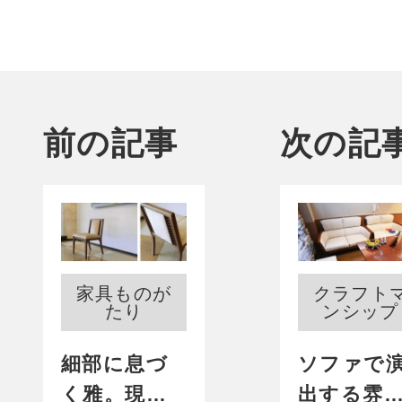
前の記事
次の記
家具ものが
クラフト
たり
ンシップ
細部に息づ
ソファで
く雅。現代
出する雰