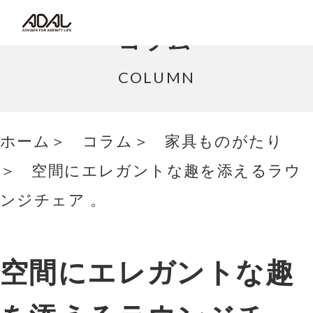
コラム
コラム
サポート情報
COLUMN
はたらく家具（広報誌）
ホーム
コラム
家具ものがたり
最新情報/ニュース
空間にエレガントな趣を添えるラウ
採用情報
ンジチェア 。
Japanese
空間にエレガントな趣