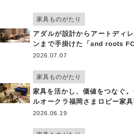
家具ものがたり
アダルが設計からアートディ
ンまで手掛けた「and roots F
SQUARE」がオープン！ ＜and
2026.07.07
株式会社＞
家具ものがたり
家具を活かし、価値をつなぐ。
ルオークラ福岡さまロビー家具
の裏側
2026.06.19