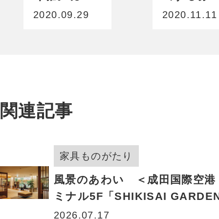
空間と融合
気づくり
2020.09.29
2020.11.11
し、和の新
境地へ昇
華。
関連記事
家具ものがたり
風景のあわい ＜成田国際空港 
ミナル5F「SHIKISAI GARDEN
Seasonal colors-」＞
2026.07.17