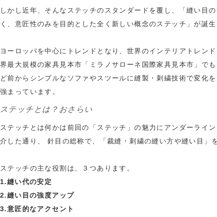
しかし近年、そんなステッチのスタンダードを覆し、「縫い目の
く、意匠性のみを目的とした全く新しい概念のステッチ」が誕生
ヨーロッパを中心にトレンドとなり、世界のインテリアトレンド
界最大規模の家具見本市「ミラノサローネ国際家具見本市」でも
ど前からシンプルなソファやスツールに縫製・刺繍技術で変化を
強まっています。
ステッチとは？おさらい
ステッチとは何かは前回の
「ステッチ」の魅力にアンダーライン
介した通り、 針目の総称で、「裁縫・刺繍の縫い方や縫い目」
ステッチの主な役割は、３つあります。
1.縫い代の安定
2.縫い目の強度アップ
3.意匠的なアクセント