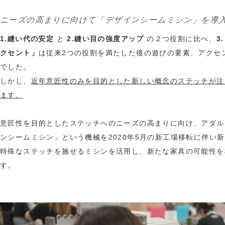
ニーズの高まりに向けて「デザインシームミシン」を導
1.縫い代の安定
と
2.縫い目の強度アップ
の２つ役割に比べ、
3
クセント」
は従来2つの役割を満たした後の遊びの要素、アクセ
でした。
しかし、
近年意匠性のみを目的とした新しい概念のステッチが注
ます。
意匠性を目的としたステッチへのニーズの高まりに向け、アダル
ンシームミシン」という機械を2020年5月の新工場移転に伴い
特殊なステッチを施せるミシンを活用し、新たな家具の可能性を
す。