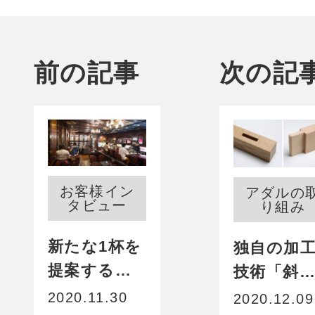
前の記事
次の記
お客様イン
アダルの
タビュー
り組み
新たな1杯を
独自の加
提案する純
技術「斜
喫茶。想い
ホゾ」で
2020.11.30
2020.12.09