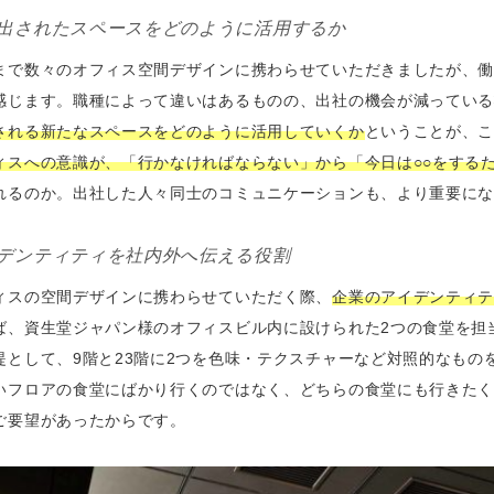
出されたスペースをどのように活用するか
まで数々のオフィス空間デザインに携わらせていただきましたが、
感じます。職種によって違いはあるものの、出社の機会が減っている
される新たなスペースをどのように活用していくか
ということが、
ィスへの意識が、「行かなければならない」から「今日は○○をする
れるのか。出社した人々同士のコミュニケーションも、より重要に
デンティティを社内外へ伝える役割
ィスの空間デザインに携わらせていただく際、
企業のアイデンティ
ば、資生堂ジャパン様のオフィスビル内に設けられた2つの食堂を担
提として、9階と23階に2つを色味・テクスチャーなど対照的なも
いフロアの食堂にばかり行くのではなく、どちらの食堂にも行きた
ご要望があったからです。