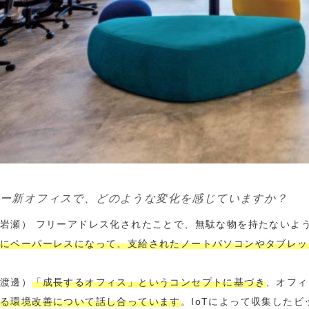
ー新オフィスで、どのような変化を感じていますか？
岩瀬） フリーアドレス化されたことで、無駄な物を持たないよ
にペーパーレスになって、支給されたノートパソコンやタブレッ
渡邊）
「成長するオフィス」というコンセプトに基づき
、オフィ
る環境改善について話し合っています
。IoTによって収集した